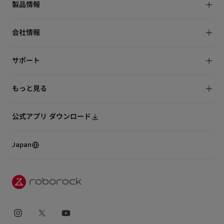
製品情報
ロボット掃除機
会社情報
水拭き掃除機
NEWS
サポート
Roborock社について
お問い合わせ
もっと見る
保証規定
タイアップ
ユーザー同意書
公式アプリ ダウンロード
トラストセンター
プライバシーポリシー
Japan
オンラインストア
販売店