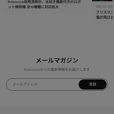
Roborock床用洗剤が、水拭き機能付きのロボ
DEC 10, 202
ット掃除機 全16機種に対応拡大
クリスマ
猫が飛び出
「クロス新
告を展開
メールマガジン
Roborockからの最新情報をお届けします
登録