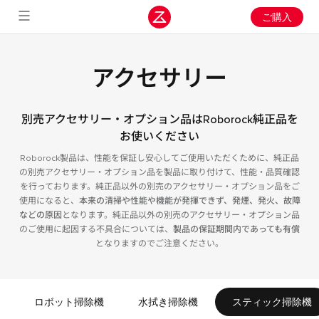
ご購入
アクセサリー
別売アクセサリー・オプション品はRoborock純正品を
お使いください
Roborock製品は、性能を保証し安心してご使用いただくために、純正品
の別売アクセサリー・オプション品を製品に取り付けて、性能・品質確認
を行っております。純正品以外の別売のアクセサリー・オプション品をご
使用になると、
本来の清掃や性能や機能が発揮できず、発煙、発火、故障
などの原因
となります。純正品以外の別売のアクセサリー・オプション品
のご使用に起因する不具合については、
製品の保証期間内であっても有償
となりますのでご注意ください。
ロボット掃除機
水拭き掃除機
スティック掃除機