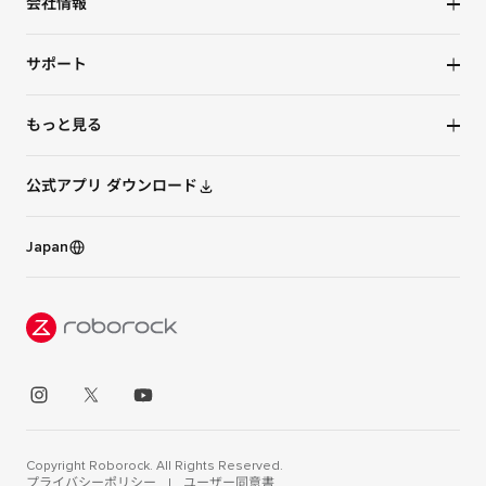
会社情報
水拭き掃除機
NEWS
サポート
Roborock社について
お問い合わせ
もっと見る
保証規定
タイアップ
ユーザー同意書
公式アプリ ダウンロード
トラストセンター
プライバシーポリシー
Japan
オンラインストア
販売店
Copyright Roborock. All Rights Reserved.
プライバシーポリシー
|
ユーザー同意書