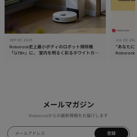
SEP 30, 2025
JUL 03, 202
Roborock史上最小ボディのロボット掃除機
“あなたに
「Q7B+」に、 室内を明るく彩るホワイトカラ
Roboro
ーが新登場！
力と機能を
発売
メールマガジン
Roborockからの最新情報をお届けします
登録