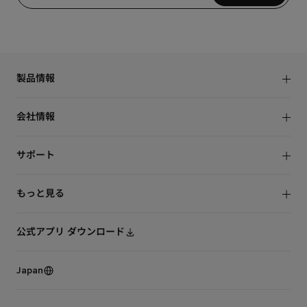
製品情報
ロボット掃除機
会社情報
水拭き掃除機
NEWS
サポート
Roborock社について
お問い合わせ
もっと見る
保証規定
タイアップ
ユーザー同意書
公式アプリ ダウンロード
トラストセンター
プライバシーポリシー
Japan
オンラインストア
販売店