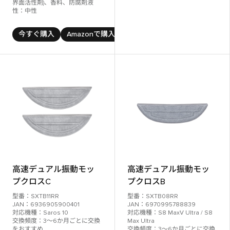
界面活性剤)、香料、防腐剤液
性：中性
今すぐ購入
Amazonで購入
高速デュアル振動モッ
高速デュアル振動モッ
プクロスC
プクロスB
型番：SXTB11RR
型番：SXTB08RR
JAN：6936905900401
JAN：6970995788839
対応機種：Saros 10
対応機種：S8 MaxV Ultra / S8
交換頻度：3～6か月ごとに交換
Max Ultra
をおすすめ
交換頻度：3～6か月ごとに交換