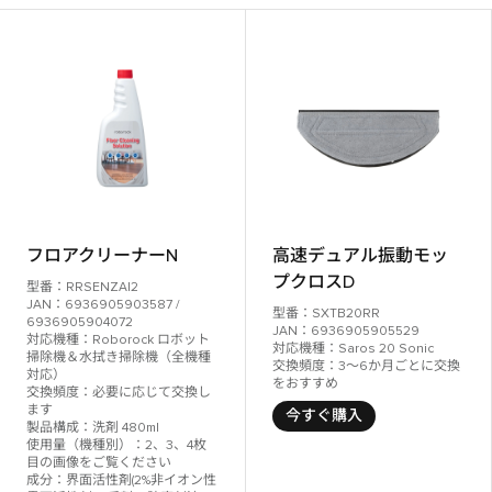
フロアクリーナーN
高速デュアル振動モッ
プクロスD
型番：RRSENZAI2
JAN：6936905903587 /
型番：SXTB20RR
6936905904072
JAN：6936905905529
対応機種：Roborock ロボット
対応機種：Saros 20 Sonic
掃除機＆水拭き掃除機（全機種
交換頻度：3～6か月ごとに交換
対応）
をおすすめ
交換頻度：必要に応じて交換し
ます
今すぐ購入
製品構成：洗剤 480ml
使用量（機種別）：2、3、4枚
目の画像をご覧ください
成分：界面活性剤(2%非イオン性