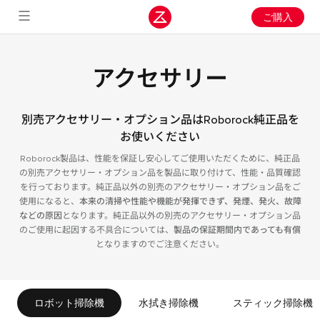
ご購入
アクセサリー
別売アクセサリー・オプション品はRoborock純正品を
お使いください
Roborock製品は、性能を保証し安心してご使用いただくために、純正品
の別売アクセサリー・オプション品を製品に取り付けて、性能・品質確認
を行っております。純正品以外の別売のアクセサリー・オプション品をご
使用になると、
本来の清掃や性能や機能が発揮できず、発煙、発火、故障
などの原因
となります。純正品以外の別売のアクセサリー・オプション品
のご使用に起因する不具合については、
製品の保証期間内であっても有償
となりますのでご注意ください。
ロボット掃除機
水拭き掃除機
スティック掃除機