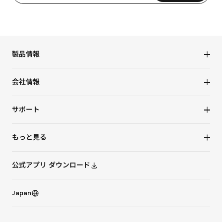
製品情報
ロボット掃除機
会社情報
水拭き掃除機
NEWS
サポート
Roborock社について
お問い合わせ
もっと見る
保証規定
タイアップ
ユーザー同意書
公式アプリ ダウンロード
トラストセンター
プライバシーポリシー
Japan
オンラインストア
販売店