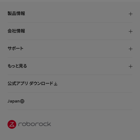
製品情報
ロボット掃除機
会社情報
水拭き掃除機
NEWS
サポート
Roborock社について
お問い合わせ
もっと見る
保証規定
タイアップ
ユーザー同意書
公式アプリ ダウンロード
トラストセンター
プライバシーポリシー
Japan
オンラインストア
販売店